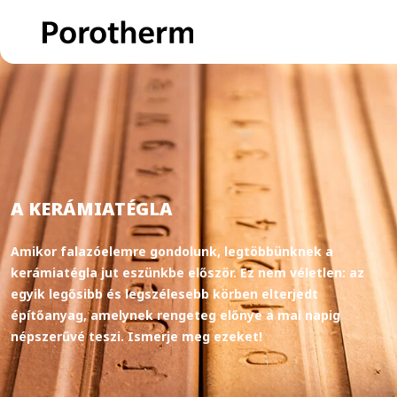
A KERÁMIATÉGLA
Amikor falazóelemre gondolunk, legtöbbünknek a
kerámiatégla jut eszünkbe először. Ez nem véletlen: az
egyik legősibb és legszélesebb körben elterjedt
építőanyag, amelynek rengeteg előnye a mai napig
népszerűvé teszi. Ismerje meg ezeket!