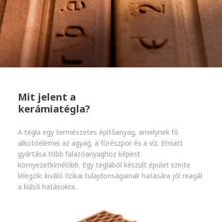
Mit jelent a
kerámiatégla?
A tégla egy természetes építőanyag, amelynek fő
alkotóelemei az agyag, a fűrészpor és a víz. Emiatt
gyártása több falazóanyaghoz képest
környezetkímélőbb. Egy téglából készült épület szinte
lélegzik: kiváló fizikai tulajdonságainak hatására jól reagál
a külső hatásokra.