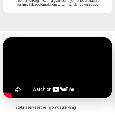
a fűtési költség, hiszen a gyártási folyamat lezárultával a
kerámia falazóelemek nem tartalmaznak nedvességet.
Stabil szerkezet és nyomószilárdság