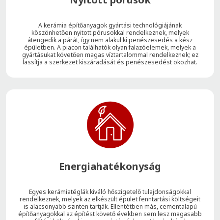
A kerámia építőanyagok gyártási technológiájának
köszönhetően nyitott pórusokkal rendelkeznek, melyek
átengedik a párát, így nem alakul ki penészesedés a kész
épületben. A piacon találhatók olyan falazóelemek, melyek a
gyártásukat követően magas víztartalommal rendelkeznek; ez
lassítja a szerkezet kiszáradását és penészesedést okozhat.
Energiahatékonyság
Egyes kerámiatéglák kiváló hőszigetelő tulajdonságokkal
rendelkeznek, melyek az elkészült épület fenntartási költségeit
is alacsonyabb szinten tartják. Ellentétben más, cementalapú
építőanyagokkal az építést követő években sem lesz magasabb