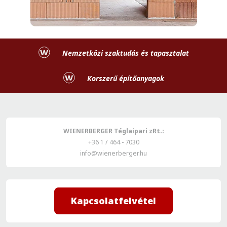
Nemzetközi szaktudás és tapasztalat
Korszerű építőanyagok
WIENERBERGER Téglaipari zRt.:
+36 1 / 464 - 7030
info@wienerberger.hu
Kapcsolatfelvétel